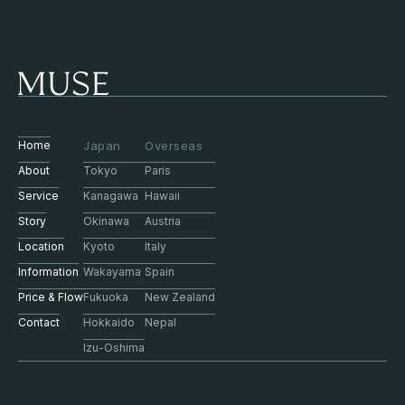
Home
Japan
Overseas
About
Tokyo
Paris
Service
Kanagawa
Hawaii
Story
Okinawa
Austria
Location
Kyoto
Italy
Information
Wakayama
Spain
Price & Flow
Fukuoka
New Zealand
Contact
Hokkaido
Nepal
Izu-Oshima