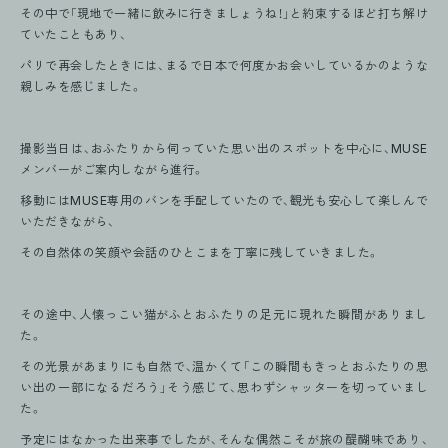
その中で「現地で一緒に飲みに行きましょうね！」と約束するほど打ち解け
ていたこともあり、
パリで再会したときには、まるで日本で何度かお会いしているかのような
親しみを感じました。
撮影当日は、おふたりから伺っていた思い出のスポットを中心に、MUSE
メンバーがご案内しながら進行。
移動にはMUSE専用のバンを手配していたので、観光も安心して楽しんで
いただきながら、
その自然体の笑顔や会話のひとこまを丁寧に残していきました。
その途中、人懐っこい猫がふとおふたりの足元に現れた瞬間がありまし
た。
その光景があまりにも自然で、温かくて「この瞬間もきっとおふたりの思
い出の一部になるだろう」そう感じて、思わずシャッターを切っていまし
た。
予定にはなかった出来事でしたが、そんな偶然こそが旅の醍醐味であり、